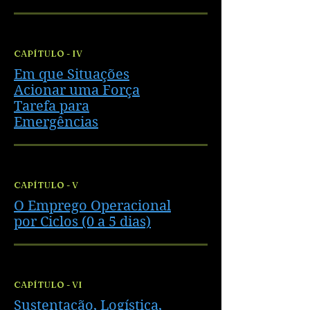
CAPÍTULO - IV
Em que Situações
Acionar uma Força
Tarefa para
Emergências
CAPÍTULO - V
O Emprego Operacional
por Ciclos (0 a 5 dias)
CAPÍTULO - VI
Sustentação, Logística,