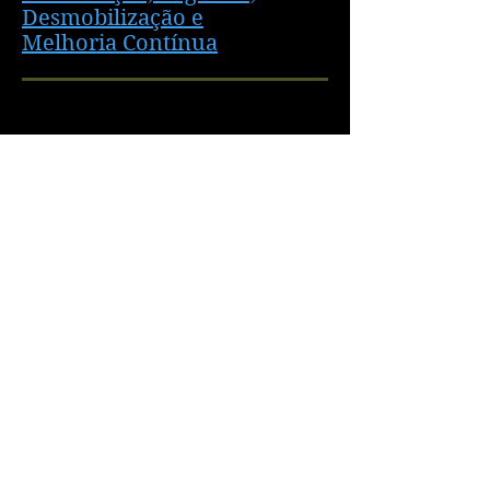
Desmobilização e
Melhoria Contínua
CAPÍTULO - VII
O Líder de Força Tarefa
para Emergências
CAPÍTULO - VIII
O Operador de Força
Tarefa para
Emergências
CAPÍTULO - IX