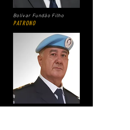
Bolívar Fundão Filho
PATRONO
João Barboza dos Santos
PATRONO