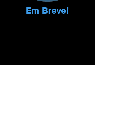
Em Breve!
Todos os Direitos Reservados para BUSF-Brasil
Organização Bombeiros Unidos Sem Fronteiras
BUSF-INTERNATIONAL