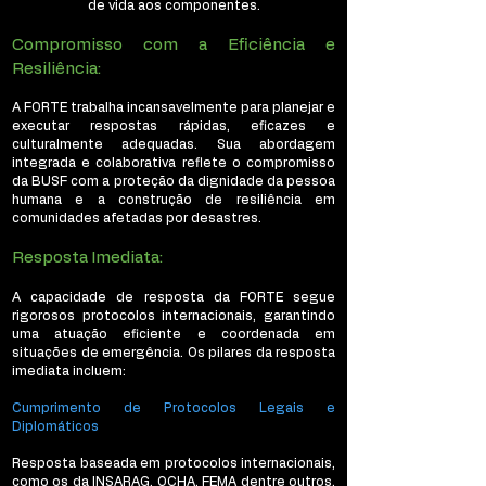
de vida aos componentes.
Compromisso com a Eficiência e
Resiliência:
A FORTE trabalha incansavelmente para planejar e
executar respostas rápidas, eficazes e
culturalmente adequadas. Sua abordagem
integrada e colaborativa reflete o compromisso
da BUSF com a proteção da dignidade da pessoa
humana e a construção de resiliência em
comunidades afetadas por desastres.
Resposta Imediata:
A capacidade de resposta da FORTE segue
rigorosos protocolos internacionais, garantindo
uma atuação eficiente e coordenada em
situações de emergência. Os pilares da resposta
imediata incluem:
Cumprimento de Protocolos Legais e
Diplomáticos
Resposta baseada em protocolos internacionais,
como os da INSARAG, OCHA, FEMA dentre outros,