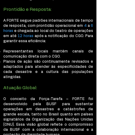
Prontidão e Resposta:
A FORTE segue padrões internacionais de tempo
de resposta, com prontidão operacional em
4
a
6
horas
e chegada ao local do teatro de operações
em até
12 horas
após a notificação do CGO. Para
garantir essa eficiência:
Representantes locais mantêm canais de
comunicação direta com o CGO.
Planos de ação são continuamente revisados e
adaptados para atender às especificidades de
cada desastre e a cultura das populações
atingidas.
Atuação Global:
O conceito da Força-Tarefa – FORTE foi
desenvolvido pela BUSF para sustentar
operações em desastres e catástrofes de
grande escala, tanto no Brasil quanto em países
signatários da Organização das Nações Unidas
(ONU). Essa visão global reflete o compromisso
da BUSF com a colaboração internacional e a
proteção da dignidade humana.