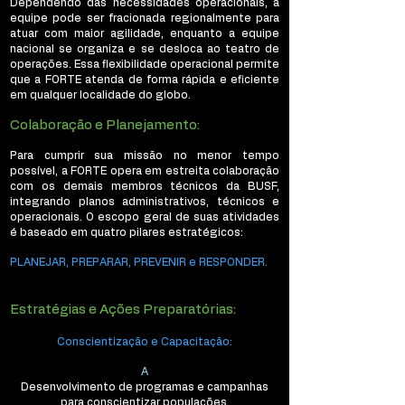
Dependendo das necessidades operacionais, a
equipe pode ser fracionada regionalmente para
atuar com maior agilidade, enquanto a equipe
nacional se organiza e se desloca ao teatro de
operações. Essa flexibilidade operacional permite
que a FORTE atenda de forma rápida e eficiente
em qualquer localidade do globo.
Colaboração e Planejamento:
Para cumprir sua missão no menor tempo
possível, a FORTE opera em estreita colaboração
com os demais membros técnicos da BUSF,
integrando planos administrativos, técnicos e
operacionais. O escopo geral de suas atividades
é baseado em quatro pilares estratégicos:
PLANEJAR, PREPARAR, PREVENIR e RESPONDER.
Estratégias e Ações Preparatórias:
Conscientização e Capacitação:
A
Desenvolvimento de programas e campanhas
para conscientizar populações.