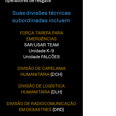
operadores de resgate.
Suas divisões técnicas
subordinadas incluem:
FORÇA TAREFA PARA
EMERGÊNCIAS
SAR/USAR TEAM
Unidade K-9
Unidade FALCÕES
DIVISÃO DE CAPELANIA
HUMANITÁRIA
(DCH)
DIVISÃO DE LOGÍSTICA
HUMANITÁRIA
(DLH)
DIVISÃO DE RADIOCOMUNICAÇÃO
EM DESASTRES
(DRD)