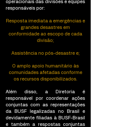
operacionais das divisões e equipes
responsáveis por:
Resposta imediata a emergências e
grandes desastres em
conformidade ao escopo de cada
divisão;
Assistência no pós-desastre e;
O amplo apoio humanitário às
comunidades afetadas conforme
os recursos disponibilizados.
Além disso, a Diretoria é
responsável por coordenar ações
conjuntas com as representações
da BUSF legalizadas no Brasil e
devidamente filiadas à BUSF-Brasil
e também a respostas conjuntas