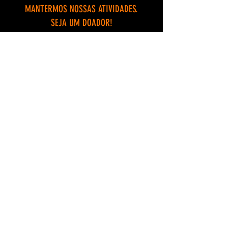
MANTERMOS NOSSAS ATIVIDADES.
SEJA UM DOADOR!
Contribua com a
BUSF-Brasil!
TENHA O NOSSO APP EM SUAS
MÃOS A QUALQUER HORA
Baixe nosso APP no botão abaixo e
tenha as informações da BUSF-Brasil
todas em seu Smartphone ou tablet
(não ocupa espaço em seu aparelho e
você pode acompanhar a instituição a