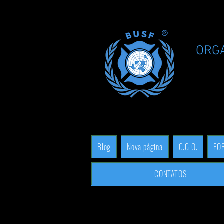
ORG
Blog
Nova página
C.G.O.
FO
CONTATOS