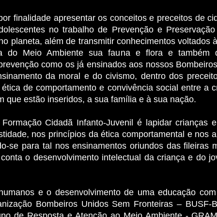
r finalidade apresentar os conceitos e preceitos de cid
adolescentes no trabalho de Prevenção e Preservaçã
 planeta, além de transmitir conhecimentos voltados à
sa do Meio Ambiente sua fauna e flora e também d
prevenção como os já ensinados aos nossos Bombeiros
sinamento da moral e do civismo, dentro dos preceitos
 ética de comportamento e convivência social entre a 
m que estão inseridos, a sua família e à sua nação.
ormação Cidadã Infanto-Juvenil é lapidar crianças 
stidade, nos princípios da ética comportamental e nos 
-se para tal nos ensinamentos oriundos das fileiras 
conta o desenvolvimento intelectual da criança e do 
humanos e o desenvolvimento de uma educação com f
ganização Bombeiros Unidos Sem Fronteiras – BUSF-BR
upo de Resposta e Atenção ao Meio Ambiente - GRAMA,