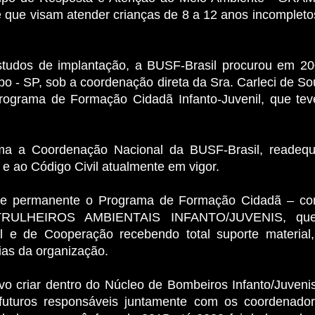
que visam atender crianças de 8 a 12 anos incompleto
tudos de implantação, a BUSF-Brasil procurou em 200
 - SP, sob a coordenação direta da Sra. Carleci de Sou
Programa de Formação Cidadã Infanto-Juvenil, que te
ma a Coordenação Nacional da BUSF-Brasil, readeq
e ao Código Civil atualmente em vigor.
u-se permanente o Programa de Formação Cidadã – 
TRULHEIROS AMBIENTAIS INFANTO/JUVENIS, que 
al e de Cooperação recebendo total suporte material,
cias da organização.
ivo criar dentro do Núcleo de Bombeiros Infanto/Juveni
 futuros responsáveis juntamente com os coordenado