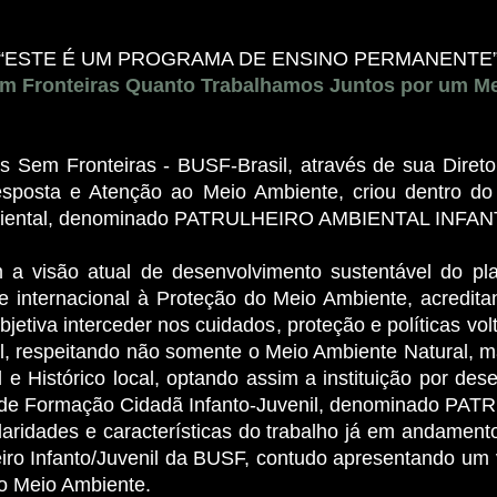
“ESTE É UM PROGRAMA DE ENSINO PERMANENTE
em Fronteiras Quanto Trabalhamos Juntos por um Me
 Sem Fronteiras - BUSF-Brasil, através de sua Direto
posta e Atenção ao Meio Ambiente, criou dentro d
 ambiental, denominado PATRULHEIRO AMBIENTAL INFA
 a visão atual de desenvolvimento sustentável do p
e internacional à Proteção do Meio Ambiente, acredit
jetiva interceder nos cuidados, proteção e políticas v
al, respeitando não somente o Meio Ambiente Natural,
cial e Histórico local, optando assim a instituição por d
a de Formação Cidadã Infanto-Juvenil, denominado
laridades e características do trabalho já em andament
ro Infanto/Juvenil da BUSF, contudo apresentando um v
do Meio Ambiente.