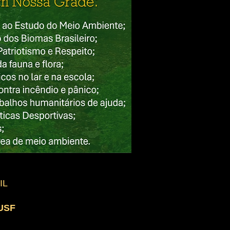
IL
USF