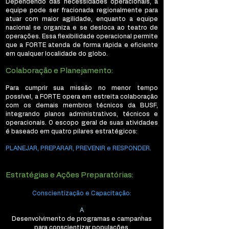
Dependendo das necessidades operacionais, a
equipe pode ser fracionada regionalmente para
atuar com maior agilidade, enquanto a equipe
nacional se organiza e se desloca ao teatro de
operações. Essa flexibilidade operacional permite
que a FORTE atenda de forma rápida e eficiente
em qualquer localidade do globo.
Colaboração e Planejamento:
Para cumprir sua missão no menor tempo
possível, a FORTE opera em estreita colaboração
com os demais membros técnicos da BUSF,
integrando planos administrativos, técnicos e
operacionais. O escopo geral de suas atividades
é baseado em quatro pilares estratégicos:
PLANEJAR, PREPARAR, PREVENIR e RESPONDER.
Estratégias e Ações Preparatórias:
Conscientização e Capacitação:
A
Desenvolvimento de programas e campanhas
para conscientizar populações.