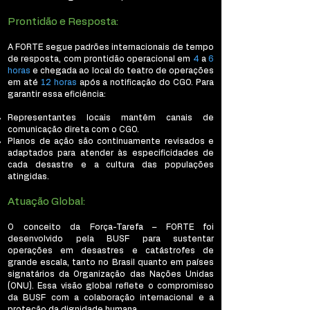
Prontidão e Resposta:
A FORTE segue padrões internacionais de tempo
de resposta, com prontidão operacional em
4
a
6
horas
e chegada ao local do teatro de operações
em até
12 horas
após a notificação do CGO. Para
garantir essa eficiência:
Representantes locais mantêm canais de
comunicação direta com o CGO.
Planos de ação são continuamente revisados e
adaptados para atender às especificidades de
cada desastre e a cultura das populações
atingidas.
Atuação Global:
O conceito da Força-Tarefa – FORTE foi
desenvolvido pela BUSF para sustentar
operações em desastres e catástrofes de
grande escala, tanto no Brasil quanto em países
signatários da Organização das Nações Unidas
(ONU). Essa visão global reflete o compromisso
da BUSF com a colaboração internacional e a
proteção da dignidade humana.