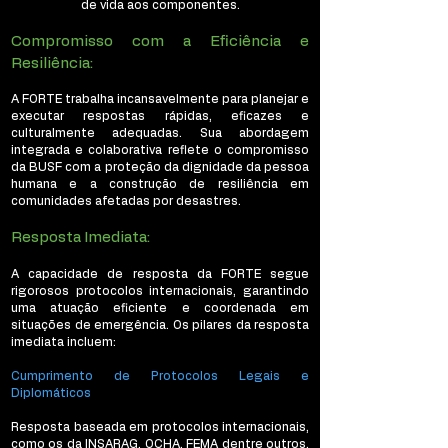
de vida aos componentes.
Compromisso com a Eficiência e
Resiliência:
A FORTE trabalha incansavelmente para planejar e
executar respostas rápidas, eficazes e
culturalmente adequadas. Sua abordagem
integrada e colaborativa reflete o compromisso
da BUSF com a proteção da dignidade da pessoa
humana e a construção de resiliência em
comunidades afetadas por desastres.
Resposta Imediata:
A capacidade de resposta da FORTE segue
rigorosos protocolos internacionais, garantindo
uma atuação eficiente e coordenada em
situações de emergência. Os pilares da resposta
imediata incluem:
Cumprimento de Protocolos Legais e
Diplomáticos
Resposta baseada em protocolos internacionais,
como os da INSARAG, OCHA, FEMA dentre outros,