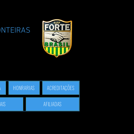
ONTEIRAS
A
HONRARIAS
ACREDITAÇÕES
AIS
AFILIADAS