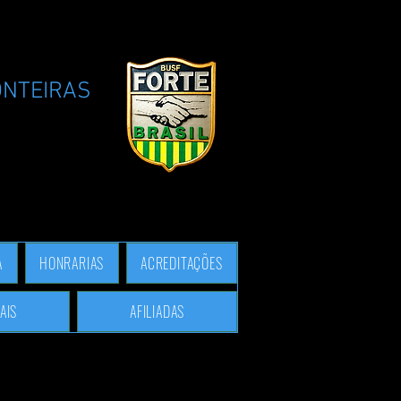
ONTEIRAS
A
HONRARIAS
ACREDITAÇÕES
AIS
AFILIADAS