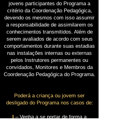
jovens participantes do Programa a
critério da Coordenação Pedagógica,
devendo os mesmos com isso assumir
a responsabilidade de assimilarem os
conhecimentos transmitidos. Além de
serem avaliados de acordo com seus
comportamentos durante suas estadias
nas instalações internas ou externas
pelos Instrutores permanentes ou
convidados, Monitores e Membros da
Coordenação Pedagógica do Programa.
Poderá a criança ou jovem ser
desligado do Programa nos casos de:
I
–
Venha a se portar de forma a
comprometer a BUSF-Brasil e ou as
pessoas jurídicas ou físicas que