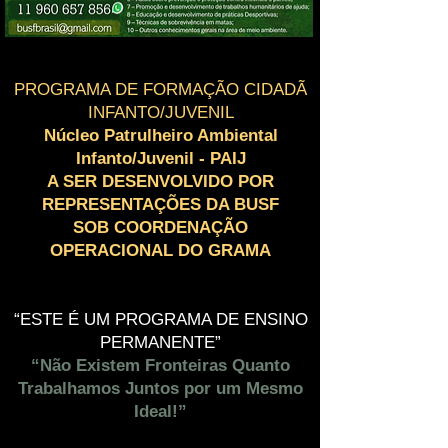
PROGRAMA DE FORMAÇÃO CIDADÃ
INFANTO/JUVENIL
Núcleo Patrulheiro Ambiental
Infanto/Juvenil - PAIJ
A SER DESENVOLVIDO POR
REPRESENTAÇÕES DA BUSF
SOB COORDENAÇÃO
OPERACIONAL DO GRAMA
“ESTE É UM PROGRAMA DE ENSINO
PERMANENTE”
“Não Existem Fronteiras Quanto
Trabalhamos Juntos por um Mesmo
Ideal!”