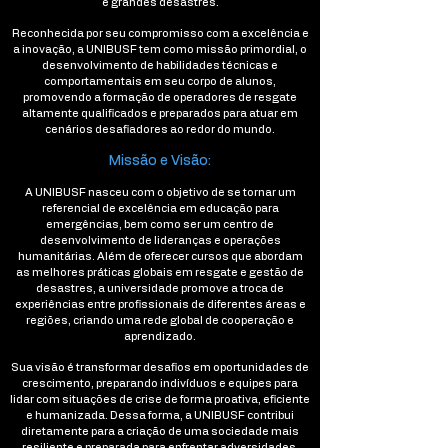
e grandes desastres.
Reconhecida por seu compromisso com a excelência e
a inovação, a UNIBUSF tem como missão primordial, o
desenvolvimento de habilidades técnicas e
comportamentais em seu corpo de alunos,
promovendo a formação de operadores de resgate
altamente qualificados e preparados para atuar em
cenários desafiadores ao redor do mundo.
Missão e Visão:
A UNIBUSF nasceu com o objetivo de se tornar um
referencial de excelência em educação para
emergências, bem como ser um centro de
desenvolvimento de lideranças e operações
humanitárias. Além de oferecer cursos que abordam
as melhores práticas globais em resgate e gestão de
desastres, a universidade promove a troca de
experiências entre profissionais de diferentes áreas e
regiões, criando uma rede global de cooperação e
aprendizado.
Sua visão é transformar desafios em oportunidades de
crescimento, preparando indivíduos e equipes para
lidar com situações de crise de forma proativa, eficiente
e humanizada. Dessa forma, a UNIBUSF contribui
diretamente para a criação de uma sociedade mais
resiliente e preparada para enfrentar adversidades.