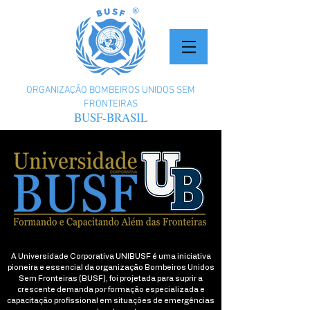
ORGANIZAÇÃO BOMBEIROS UNIDOS SEM
FRONTEIRAS
BUSF-BRASIL
A Universidade Corporativa UNIBUSF é uma iniciativa
pioneira e essencial da organização Bombeiros Unidos
Sem Fronteiras (BUSF), foi projetada para suprir a
crescente demanda por formação especializada e
capacitação profissional em situações de emergências