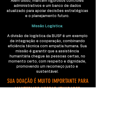
Além disso, mantém rigorosos controles
administrativos e um banco de dados
atualizado para apoiar decisões estratégicas
e o planejamento futuro.
Missão Logística:
A divisão de logística da BUSF é um exemplo
de integração e cooperação, combinando
eficiência técnica com empatia humana. Sua
missão é garantir que a assistência
humanitária chegue às pessoas certas, no
momento certo, com respeito e dignidade,
promovendo um recomeço justo e
sustentável.
SUA DOAÇÃO É MUITO IMPORTANTE PARA
MANTERMOS NOSSAS ATIVIDADES.
SEJA UM DOADOR!
Contribua com a
BUSF-Brasil!