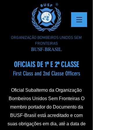
ORGANIZAÇÃO BOMBEIROS UNIDOS SEM
FRONTEIRAS
BUSF-BRASIL
OFICIAIS DE 1ª E 2ª CLASSE
First Class and 2nd Classe Officers
Oficial Subalterno da Organização
Bombeiros Unidos Sem Fronteiras
O
membro portador do Documento da
BUSF-Brasil está acreditado e com
suas obrigações em dia, até a data de