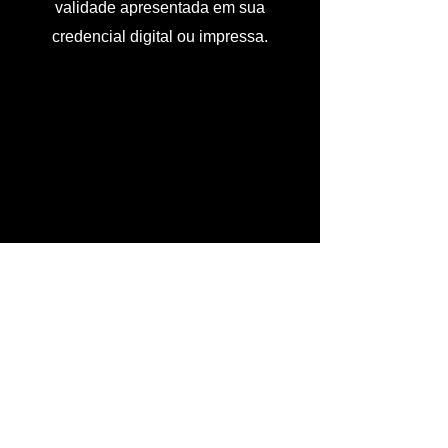
validade apresentada em sua
credencial digital ou impressa.
Todos os Direitos Reservados para BUSF-Brasil
Organização Bombeiros Unidos Sem Fronteiras