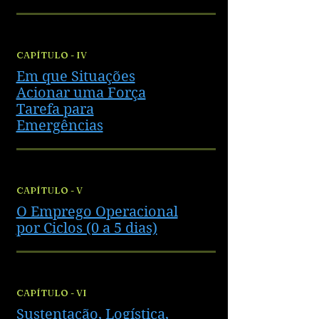
CAPÍTULO - IV
Em que Situações
Acionar uma Força
Tarefa para
Emergências
CAPÍTULO - V
O Emprego Operacional
por Ciclos (0 a 5 dias)
CAPÍTULO - VI
Sustentação, Logística,