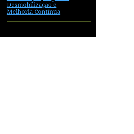
Desmobilização e
Melhoria Contínua
CAPÍTULO - VII
O Líder de Força Tarefa
para Emergências
CAPÍTULO - VIII
O Operador de Força
Tarefa para
Emergências
CAPÍTULO - IX